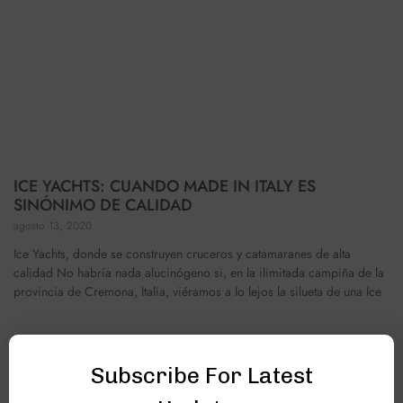
ICE YACHTS: CUANDO MADE IN ITALY ES
SINÓNIMO DE CALIDAD
agosto 13, 2020
Ice Yachts, donde se construyen cruceros y catamaranes de alta
calidad No habría nada alucinógeno si, en la ilimitada campiña de la
provincia de Cremona, Italia, viéramos a lo lejos la silueta de una Ice
Subscribe For Latest