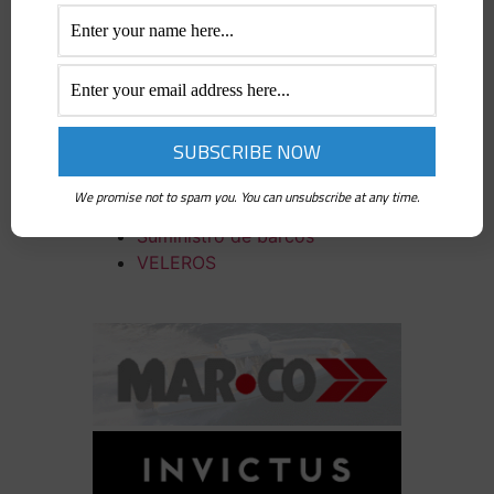
Proyectos
Pruebas en barco
Puerto
Regatas
Salón Náutico Internacional de
Fort Lauderdale
Salón Náutico Internacional de
We promise not to spam you. You can unsubscribe at any time.
Génova
Suministro de barcos
VELEROS