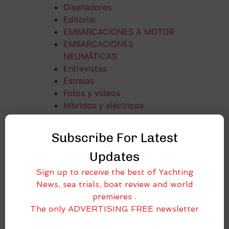
Diseñadores
Editorial
EMBARCACIONES A MOTOR
EMBARCACIONES
NEUMÁTICAS
Entrevistas
Estreias
Fotos y vídeos
Híbridos y eléctricos
Historias en el muelle
LIFESTYLE
Subscribe For Latest
MAXI RIB & LUXURY OPEN
Updates
CRUISER
Mega yates y super yates
Sign up to receive the best of Yachting
Metstrade Ámsterdam
News, sea trials, boat review and world
Motores
premieres .
Navegantes
The only ADVERTISING FREE newsletter
Noticias
PESCA EN BARCO