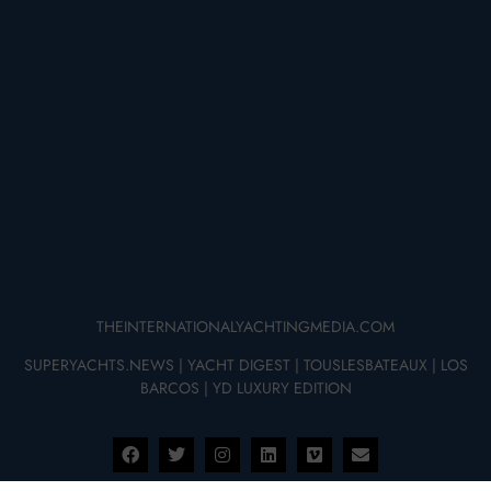
THEINTERNATIONALYACHTINGMEDIA.COM
SUPERYACHTS.NEWS
|
YACHT DIGEST
|
TOUSLESBATEAUX
|
LOS
BARCOS
|
YD LUXURY EDITION