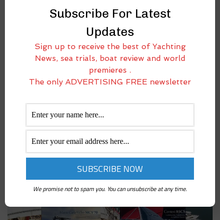
Subscribe For Latest
Updates
Sign up to receive the best of Yachting
News, sea trials, boat review and world
premieres .
¡EMILIANO GABRIELLI ESTÁ DE VUELTA! CADA 15
The only ADVERTISING FREE newsletter
DÍAS UN NUEVO ARTÍCULO SOBRE LA PESCA
DESDE BARCO
marzo 16, 2023
Emiliano Gabrielli, periodista y gran divulgador con una pasión de
toda la vida por el mundo de la pesca, vuelve a la gran familia de The
International Yachting Media, retomando la actividad donde la dejó,
We promise not to spam you. You can unsubscribe at any time.