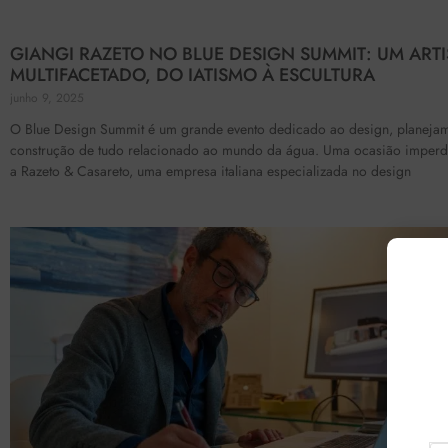
GIANGI RAZETO NO BLUE DESIGN SUMMIT: UM ARTI
MULTIFACETADO, DO IATISMO À ESCULTURA
junho 9, 2025
O Blue Design Summit é um grande evento dedicado ao design, planeja
construção de tudo relacionado ao mundo da água. Uma ocasião imperdí
a Razeto & Casareto, uma empresa italiana especializada no design