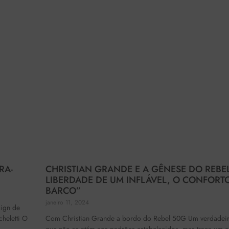
RA-
CHRISTIAN GRANDE E A GÊNESE DO REBEL
LIBERDADE DE UM INFLÁVEL, O CONFORT
BARCO”
janeiro 11, 2024
sign de
cheletti O
Com Christian Grande a bordo do Rebel 50G Um verdadeir
que não se atém aos padrões estabelecidos, mas traça um c