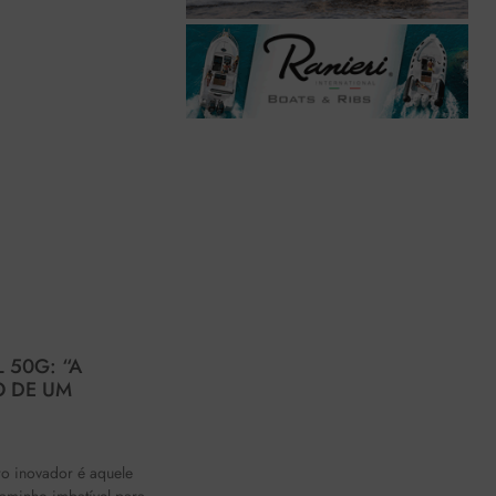
 50G: “A
O DE UM
o inovador é aquele
aminho imbatível para