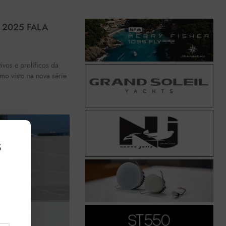
 2025 FALA
ivos e prolíficos da
omo visto na nova série
s
,