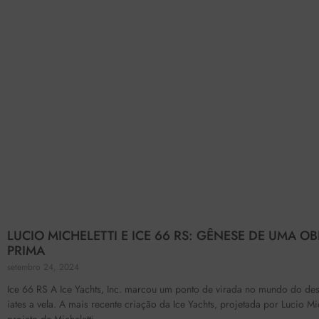
LUCIO MICHELETTI E ICE 66 RS: GÊNESE DE UMA OB
PRIMA
setembro 24, 2024
Ice 66 RS A Ice Yachts, Inc. marcou um ponto de virada no mundo do de
iates a vela. A mais recente criação da Ice Yachts, projetada por Lucio Mi
projeto de Micheletti