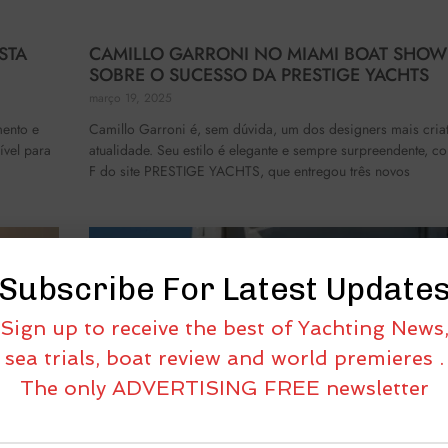
CAMILLO GARRONI NO MIAMI BOAT SHOW
STA
SOBRE O SUCESSO DA PRESTIGE YACHTS
março 19, 2025
Camillo Garroni é, sem dúvida, um dos designers mais criat
mento e
atualidade. Seu estilo é elegante e sempre surpreendente, c
vel para
F do site PRESTIGE YACHTS, que entregou três novos
Subscribe For Latest Update
Sign up to receive the best of Yachting News
sea trials, boat review and world premieres .
The only ADVERTISING FREE newsletter